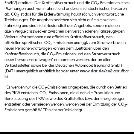
EnVKV) ermittelt. Der Kraftstoffverbrauch und die CO
-Emissionen eines
2
Pkw hängen auch vom Fahrstil und anderen nichttechnischen Faktoren
ab. CO
ist das für die Erderwärmung hauptsächlich verantwortliche
2
Treibhausgas. Die Angaben beziehen sich nicht auf ein einzelnes
Fahrzeug und sind nicht Bestandteil des Angebots, sondern dienen
allein Vergleichszwecken zwischen den verschiedenen Fahrzeugtypen.
Weitere Informationen zum offiziellen Kraftstoffverbrauch, den
offiziellen spezifischen CO
-Emissionen und ggf. zum Stromverbrauch
2
neuer Personenkraftwagen können dem „Leitfaden über den
Kraftstoffverbrauch, die CO
-Emissionen und den Stromverbrauch
2
neuer Personenkraftwagen“ entnommen werden, der an allen
Verkaufsstellen sowie bei der Deutschen Automobil Treuhand GmbH
(DAT) unentgeltlich erhältlich ist oder unter
www.dat.de/co2
abrufbar
ist.
¹ Es werden nur die CO
-Emissionen angegeben, die durch den Betrieb
2
des PKW entstehen. CO
-Emissionen, die durch die Produktion und
2
Bereitstellung des PKW sowie des Kraftstoffes bzw. der Energieträger
entstehen oder vermieden werden, werden bei der Ermittlung der CO
-
2
Emissionen gemäß WLTP nicht berücksichtigt.