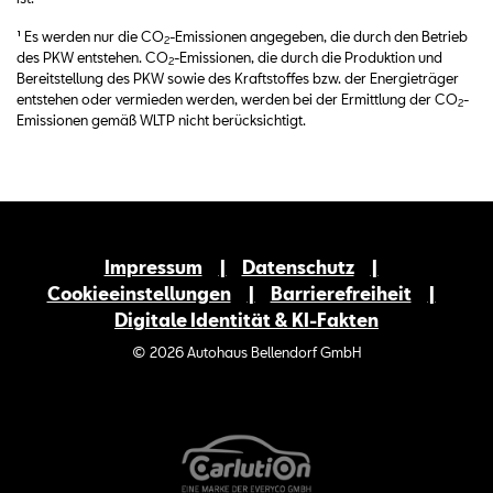
¹ Es werden nur die CO
-Emissionen angegeben, die durch den Betrieb
2
des PKW entstehen. CO
-Emissionen, die durch die Produktion und
2
Bereitstellung des PKW sowie des Kraftstoffes bzw. der Energieträger
entstehen oder vermieden werden, werden bei der Ermittlung der CO
-
2
Emissionen gemäß WLTP nicht berücksichtigt.
Impressum
Datenschutz
Cookieeinstellungen
Barrierefreiheit
Digitale Identität & KI-Fakten
© 2026 Autohaus Bellendorf GmbH