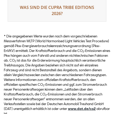
WAS SIND DIE CUPRA TRIBE EDITIONS
2026?
* Die angegebenen Werte wurden nach dem vorgeschriebenen
Messverfahren WLTP (World Harmonised Light Vehicles Test Procedure)
gemäß Pkw-Energieverbrauchskennzeichnungsverordnung (Pkw-
EnVKV) ermittelt. Der Kraftstoffverbrauch und die CO
-Emissionen eines
2
Pkw hängen auch vom Fahrstil und anderen nichttechnischen Faktoren
ab. CO
ist das für die Erderwärmung hauptsächlich verantwortliche
2
Treibhausgas. Die Angaben beziehen sich nicht auf ein einzelnes
Fahrzeug und sind nicht Bestandteil des Angebots, sondern dienen
allein Vergleichszwecken zwischen den verschiedenen Fahrzeugtypen.
Weitere Informationen zum offiziellen Kraftstoffverbrauch, den
offiziellen spezifischen CO
-Emissionen und ggf. zum Stromverbrauch
2
neuer Personenkraftwagen können dem „Leitfaden über den
Kraftstoffverbrauch, die CO
-Emissionen und den Stromverbrauch
2
neuer Personenkraftwagen“ entnommen werden, der an allen
Verkaufsstellen sowie bei der Deutschen Automobil Treuhand GmbH
(DAT) unentgeltlich erhältlich ist oder unter
www.dat.de/co2
abrufbar
ist.