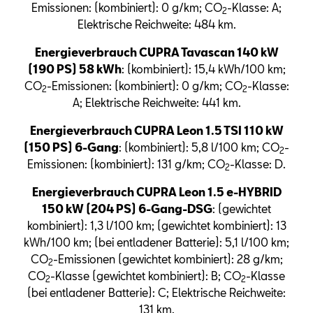
Emissionen: (kombiniert): 0 g/km; CO
-Klasse: A;
2
Elektrische Reichweite: 484 km.
Energieverbrauch CUPRA Tavascan 140 kW
(190 PS) 58 kWh
: (kombiniert): 15,4 kWh/100 km;
CO
-Emissionen: (kombiniert): 0 g/km; CO
-Klasse:
2
2
A; Elektrische Reichweite: 441 km.
Energieverbrauch CUPRA Leon 1.5 TSI 110 kW
(150 PS) 6-Gang
: (kombiniert): 5,8 l/100 km; CO
-
2
Emissionen: (kombiniert): 131 g/km; CO
-Klasse: D.
2
Energieverbrauch CUPRA Leon 1.5 e-HYBRID
150 kW (204 PS) 6-Gang-DSG
: (gewichtet
kombiniert): 1,3 l/100 km; (gewichtet kombiniert): 13
kWh/100 km; (bei entladener Batterie): 5,1 l/100 km;
CO
-Emissionen (gewichtet kombiniert): 28 g/km;
2
CO
-Klasse (gewichtet kombiniert): B; CO
-Klasse
2
2
(bei entladener Batterie): C; Elektrische Reichweite:
131 km.