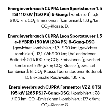
Energieverbrauch CUPRA Leon Sportstourer 1.5
TSI 110 kW (150 PS) 6-Gang
: (kombiniert): 5,8
l/100 km; CO
-Emissionen: (kombiniert): 133 g/km;
2
CO
-Klasse: D.
2
Energieverbrauch CUPRA Leon Sportstourer 1.5
e-HYBRID 150 kW (204 PS) 6-Gang-DSG
:
(gewichtet kombiniert): 1,3 l/100 km; (gewichtet
kombiniert): 13,1 kWh/100 km; (bei entladener
Batterie): 5,1 l/100 km; CO
-Emissionen (gewichtet
2
kombiniert): 29 g/km; CO
-Klasse (gewichtet
2
kombiniert): B; CO
-Klasse (bei entladener Batterie):
2
D; Elektrische Reichweite: 130 km.
Energieverbrauch CUPRA Formentor VZ 2.0 TSI
195 kW (265 PS) 7-Gang-DSG
: (kombiniert): 7,8
l/100 km; CO
-Emissionen (kombiniert): 177 g/km;
2
CO
-Klasse: G.
2