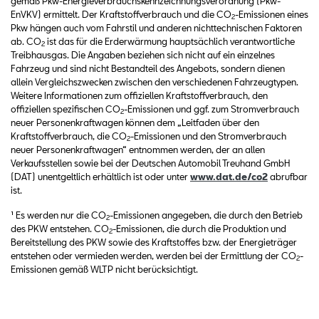
gemäß Pkw-Energieverbrauchskennzeichnungsverordnung (Pkw-
EnVKV) ermittelt. Der Kraftstoffverbrauch und die CO
-Emissionen eines
2
Pkw hängen auch vom Fahrstil und anderen nichttechnischen Faktoren
ab. CO
ist das für die Erderwärmung hauptsächlich verantwortliche
2
Treibhausgas. Die Angaben beziehen sich nicht auf ein einzelnes
Fahrzeug und sind nicht Bestandteil des Angebots, sondern dienen
allein Vergleichszwecken zwischen den verschiedenen Fahrzeugtypen.
Weitere Informationen zum offiziellen Kraftstoffverbrauch, den
offiziellen spezifischen CO
-Emissionen und ggf. zum Stromverbrauch
2
neuer Personenkraftwagen können dem „Leitfaden über den
Kraftstoffverbrauch, die CO
-Emissionen und den Stromverbrauch
2
neuer Personenkraftwagen“ entnommen werden, der an allen
Verkaufsstellen sowie bei der Deutschen Automobil Treuhand GmbH
(DAT) unentgeltlich erhältlich ist oder unter
www.dat.de/co2
abrufbar
ist.
¹ Es werden nur die CO
-Emissionen angegeben, die durch den Betrieb
2
des PKW entstehen. CO
-Emissionen, die durch die Produktion und
2
Bereitstellung des PKW sowie des Kraftstoffes bzw. der Energieträger
entstehen oder vermieden werden, werden bei der Ermittlung der CO
-
2
Emissionen gemäß WLTP nicht berücksichtigt.