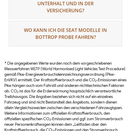
UNTERHALT UND IN DER
VERSICHERUNG?
WO KANN ICH DIE SEAT MODELLE IN
BOTTROP PROBE FAHREN?
* Die angegebenen Werte wurden nach dem vorgeschriebenen
Messverfahren WLTP (World Harmonised Light Vehicles Test Procedure)
gemäß Pkw-Energieverbrauchskennzeichnungsverordnung (Pkw-
EnVKV) ermittelt. Der Kraftstoffverbrauch und die CO
-Emissionen eines
2
Pkw hängen auch vom Fahrstil und anderen nichttechnischen Faktoren
ab. CO
ist das für die Erderwärmung hauptsächlich verantwortliche
2
Treibhausgas. Die Angaben beziehen sich nicht auf ein einzelnes
Fahrzeug und sind nicht Bestandteil des Angebots, sondern dienen
allein Vergleichszwecken zwischen den verschiedenen Fahrzeugtypen.
Weitere Informationen zum offiziellen Kraftstoffverbrauch, den
offiziellen spezifischen CO
-Emissionen und ggf. zum Stromverbrauch
2
neuer Personenkraftwagen können dem „Leitfaden über den
Kraftstoffverbrauch, die CO
-Emissionen und den Stromverbrauch
2