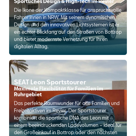
Sportliches Design & High-Tech im Revier
Die Ikone der Kompaktklasse für anspruchsvolle
Fahrer:innen in NRW. Mit seinem dynamischen
Design und den innovativen Lichtsystemen ist er
ein echter Blickfang auf den Straßen von Bottrop
und bietet modernste Vernetzung für Ihren
digitalen Alltag.
SEAT Leon Sportstourer
Maximale Flexibilität für Familien im
Ruhrgebiet
Das perfekte Raumwunder für alle Familien und
Freizeitaktiven im Revier. Der Sportstourer
kombiniert die sportliche DNA des Leon mit
einem beeindruckenden Ladevolumen – ideal für
den Großeinkauf in Bottrop oder den nächsten